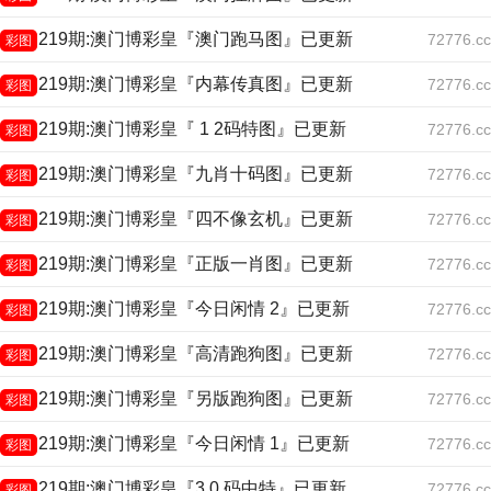
219期:澳门博彩皇『澳门跑马图』已更新
72776.cc
彩图
219期:澳门博彩皇『内幕传真图』已更新
72776.cc
彩图
219期:澳门博彩皇『 1 2码特图』已更新
72776.cc
彩图
219期:澳门博彩皇『九肖十码图』已更新
72776.cc
彩图
219期:澳门博彩皇『四不像玄机』已更新
72776.cc
彩图
219期:澳门博彩皇『正版一肖图』已更新
72776.cc
彩图
219期:澳门博彩皇『今日闲情 2』已更新
72776.cc
彩图
219期:澳门博彩皇『高清跑狗图』已更新
72776.cc
彩图
219期:澳门博彩皇『另版跑狗图』已更新
72776.cc
彩图
219期:澳门博彩皇『今日闲情 1』已更新
72776.cc
彩图
219期:澳门博彩皇『3 0 码中特』已更新
72776.cc
彩图