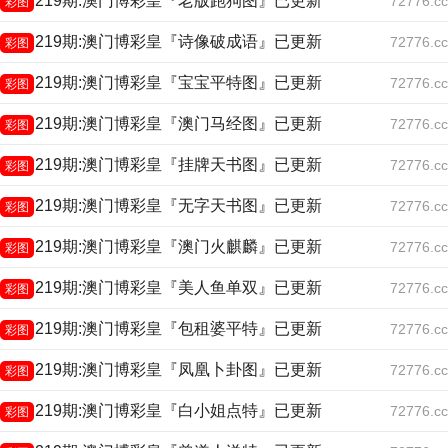
219期:澳门博彩皇『老版跑狗图』已更新
72776.cc
彩图
219期:澳门博彩皇『诗像破成语』已更新
72776.cc
彩图
219期:澳门博彩皇『宝宝平特图』已更新
72776.cc
彩图
219期:澳门博彩皇『澳门马经图』已更新
72776.cc
彩图
219期:澳门博彩皇『挂牌天书图』已更新
72776.cc
彩图
219期:澳门博彩皇『无字天书图』已更新
72776.cc
彩图
219期:澳门博彩皇『澳门火麒麟』已更新
72776.cc
彩图
219期:澳门博彩皇『美人鱼单双』已更新
72776.cc
彩图
219期:澳门博彩皇『包租婆平特』已更新
72776.cc
彩图
219期:澳门博彩皇『凤凰卜卦图』已更新
72776.cc
彩图
219期:澳门博彩皇『白小姐点特』已更新
72776.cc
彩图