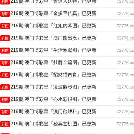
219期:澳门博彩皇『曾道人送特』已更新
72776.cc
彩图
219期:澳门博彩皇『金多宝传真』已更新
72776.cc
彩图
219期:澳门博彩皇『红姐内幕图』已更新
72776.cc
彩图
219期:澳门博彩皇『澳门熊出没』已更新
72776.cc
彩图
219期:澳门博彩皇『生活幽默图』已更新
72776.cc
彩图
219期:澳门博彩皇『挂牌全篇图』已更新
72776.cc
彩图
219期:澳门博彩皇『招财猫四肖』已更新
72776.cc
彩图
219期:澳门博彩皇『凌波微步图』已更新
72776.cc
彩图
219期:澳门博彩皇『心水彩报图』已更新
72776.cc
彩图
219期:澳门博彩皇『澳门欲钱料』已更新
72776.cc
彩图
219期:澳门博彩皇『秘典玄机图』已更新
72776.cc
彩图