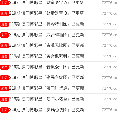
219期:澳门博彩皇『财童送宝 A』已更新
72776.cc
彩图
219期:澳门博彩皇『财童送宝 B』已更新
72776.cc
彩图
219期:澳门博彩皇『博彩特刊图』已更新
72776.cc
彩图
219期:澳门博彩皇『六合雄霸图』已更新
72776.cc
彩图
219期:澳门博彩皇『奇准无比图』已更新
72776.cc
彩图
219期:澳门博彩皇『美女数码料』已更新
72776.cc
彩图
219期:澳门博彩皇『普度众生图』已更新
72776.cc
彩图
219期:澳门博彩皇『彩民之家图』已更新
72776.cc
彩图
219期:澳门博彩皇『澳门时运通』已更新
72776.cc
彩图
219期:澳门博彩皇『澳门小诸葛』已更新
72776.cc
彩图
219期:澳门博彩皇『赢钱秘诀图』已更新
72776.cc
彩图