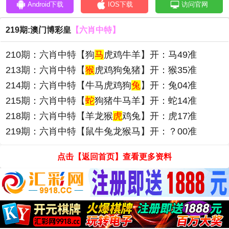
Android下载
IOS下载
访问官网
219期:澳门博彩皇
【六肖中特】
210期：六肖中特【狗
马
虎鸡牛羊】开：马49准
213期：六肖中特【
猴
虎鸡狗兔猪】开：猴35准
214期：六肖中特【牛马虎鸡狗
兔
】开：兔04准
215期：六肖中特【
蛇
狗猪牛马羊】开：蛇14准
218期：六肖中特【羊龙猴
虎
鸡兔】开：虎17准
219期：六肖中特【鼠牛兔龙猴马】开：？00准
点击【返回首页】查看更多资料