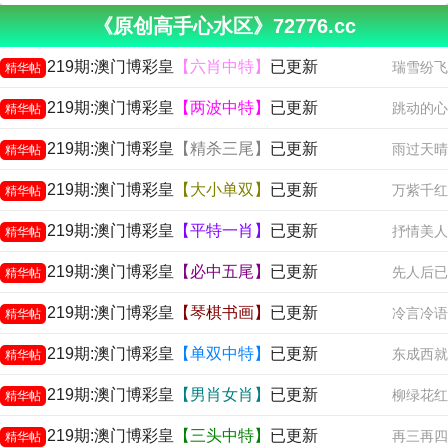
《原创高手心水区》72776.cc
219期:澳门博彩皇
【六肖中特】
已更新
瑞雪纷飞
精华帖
219期:澳门博彩皇
【两波中特】
已更新
跳动的心
精华帖
219期:澳门博彩皇
【精杀三尾】
已更新
雨过天晴
精华帖
219期:澳门博彩皇
【大小单双】
已更新
万紫千红
精华帖
219期:澳门博彩皇
【平特一肖】
已更新
抒情美人
精华帖
219期:澳门博彩皇
【必中五尾】
已更新
先人后已
精华帖
219期:澳门博彩皇
【琴棋书画】
已更新
冷言冷语
精华帖
219期:澳门博彩皇
【单双中特】
已更新
东成西就
精华帖
219期:澳门博彩皇
【男肖女肖】
已更新
柳绿花红
精华帖
219期:澳门博彩皇
【三头中特】
已更新
再三再四
精华帖