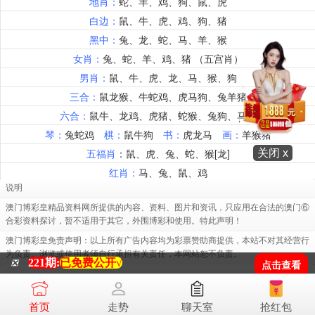
关闭 x
说明
澳门博彩皇精品资料网所提供的内容、资料、图片和资讯，只应用在合法的澳门⑥
合彩资料探讨，暂不适用于其它，外围博彩和使用。特此声明！
澳门博彩皇免责声明：以上所有广告内容均为彩票赞助商提供，本站不对其经营行
为负责。浏览或使用者须自行承担有关责任，本网站恕不负责。
221期:
已免费公开√
❎
点击查看
[澳门博彩皇]易记域名 72776.cc
首页
走势
聊天室
抢红包