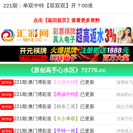
221期：单双中特【
双双双
】开？00准
点击【返回首页】查看更多资料
《原创高手心水区》72776.cc
221期:澳门博彩皇
【六肖中特】
已更新
瑞雪纷飞
精华帖
221期:澳门博彩皇
【两波中特】
已更新
跳动的心
精华帖
221期:澳门博彩皇
【精杀三尾】
已更新
雨过天晴
精华帖
221期:澳门博彩皇
【大小单双】
已更新
万紫千红
精华帖
221期:澳门博彩皇
【平特一肖】
已更新
抒情美人
精华帖