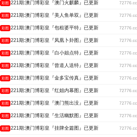
221期:澳门博彩皇『澳门火麒麟』已更新
72776.cc
彩图
221期:澳门博彩皇『美人鱼单双』已更新
72776.cc
彩图
221期:澳门博彩皇『包租婆平特』已更新
72776.cc
彩图
221期:澳门博彩皇『凤凰卜卦图』已更新
72776.cc
彩图
221期:澳门博彩皇『白小姐点特』已更新
72776.cc
彩图
221期:澳门博彩皇『曾道人送特』已更新
72776.cc
彩图
221期:澳门博彩皇『金多宝传真』已更新
72776.cc
彩图
221期:澳门博彩皇『红姐内幕图』已更新
72776.cc
彩图
221期:澳门博彩皇『澳门熊出没』已更新
72776.cc
彩图
221期:澳门博彩皇『生活幽默图』已更新
72776.cc
彩图
221期:澳门博彩皇『挂牌全篇图』已更新
72776.cc
彩图