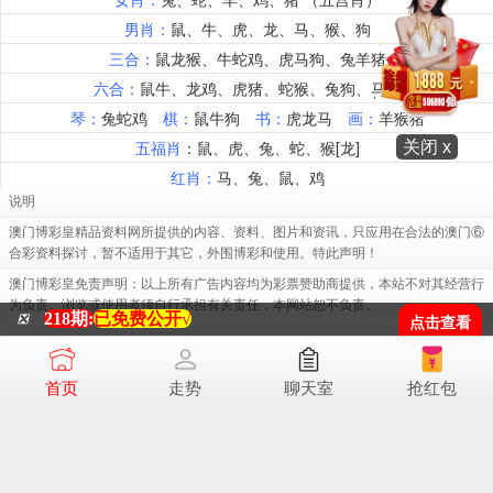
关闭 x
说明
澳门博彩皇精品资料网所提供的内容、资料、图片和资讯，只应用在合法的澳门⑥
合彩资料探讨，暂不适用于其它，外围博彩和使用。特此声明！
澳门博彩皇免责声明：以上所有广告内容均为彩票赞助商提供，本站不对其经营行
为负责。浏览或使用者须自行承担有关责任，本网站恕不负责。
218期:
已免费公开√
❎
点击查看
[澳门博彩皇]易记域名 72776.cc
首页
走势
聊天室
抢红包