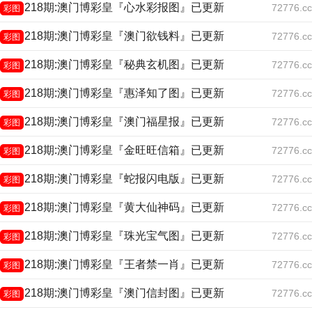
218期:澳门博彩皇『心水彩报图』已更新
72776.cc
彩图
218期:澳门博彩皇『澳门欲钱料』已更新
72776.cc
彩图
218期:澳门博彩皇『秘典玄机图』已更新
72776.cc
彩图
218期:澳门博彩皇『惠泽知了图』已更新
72776.cc
彩图
218期:澳门博彩皇『澳门福星报』已更新
72776.cc
彩图
218期:澳门博彩皇『金旺旺信箱』已更新
72776.cc
彩图
218期:澳门博彩皇『蛇报闪电版』已更新
72776.cc
彩图
218期:澳门博彩皇『黄大仙神码』已更新
72776.cc
彩图
218期:澳门博彩皇『珠光宝气图』已更新
72776.cc
彩图
218期:澳门博彩皇『王者禁一肖』已更新
72776.cc
彩图
218期:澳门博彩皇『澳门信封图』已更新
72776.cc
彩图