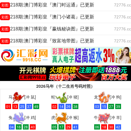
218期:澳门博彩皇『澳门时运通』已更新
72776.cc
彩图
218期:澳门博彩皇『澳门小诸葛』已更新
72776.cc
彩图
218期:澳门博彩皇『赢钱秘诀图』已更新
72776.cc
彩图
218期:澳门博彩皇『致富地带图』已更新
72776.cc
彩图