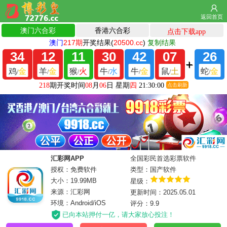
返回首页
汇彩网APP
全国彩民首选彩票软件
授权：免费软件
类型：国产软件
大小：19.99MB
星级：
来源：汇彩网
更新时间：2025.05.01
环境：Android/iOS
评分：9.9
已向本站押付一亿，请大家放心投注！