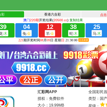
汇彩网APP
全国彩民
授权：免费软件
类型：国
大小：19.99MB
星级：