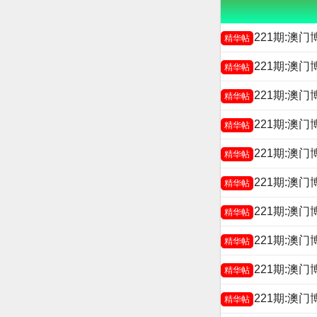
221期:澳门
精华帖
221期:澳门
精华帖
221期:澳门
精华帖
221期:澳门
精华帖
221期:澳门
精华帖
221期:澳门
精华帖
221期:澳门
精华帖
221期:澳门
精华帖
221期:澳门
精华帖
221期:澳门
精华帖