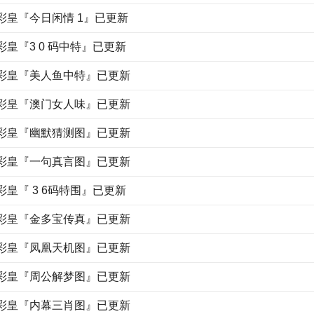
博彩皇『今日闲情 1』已更新
博彩皇『3 0 码中特』已更新
博彩皇『美人鱼中特』已更新
博彩皇『澳门女人味』已更新
博彩皇『幽默猜测图』已更新
博彩皇『一句真言图』已更新
博彩皇『 3 6码特围』已更新
博彩皇『金多宝传真』已更新
博彩皇『凤凰天机图』已更新
博彩皇『周公解梦图』已更新
博彩皇『内幕三肖图』已更新