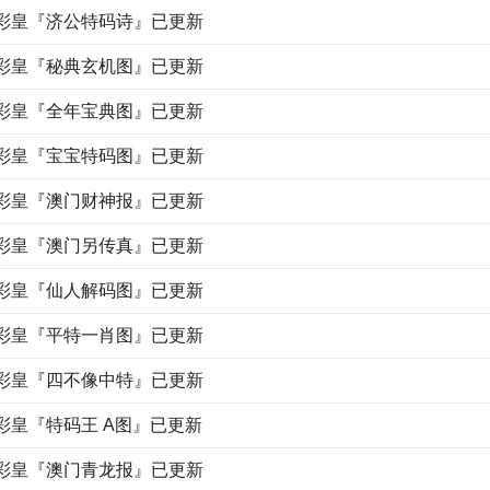
博彩皇『济公特码诗』已更新
博彩皇『秘典玄机图』已更新
博彩皇『全年宝典图』已更新
博彩皇『宝宝特码图』已更新
博彩皇『澳门财神报』已更新
博彩皇『澳门另传真』已更新
博彩皇『仙人解码图』已更新
博彩皇『平特一肖图』已更新
博彩皇『四不像中特』已更新
博彩皇『特码王 A图』已更新
博彩皇『澳门青龙报』已更新