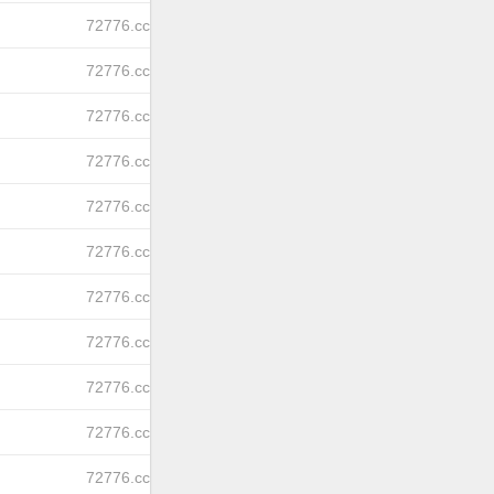
72776.cc
72776.cc
72776.cc
72776.cc
72776.cc
72776.cc
72776.cc
72776.cc
72776.cc
72776.cc
72776.cc