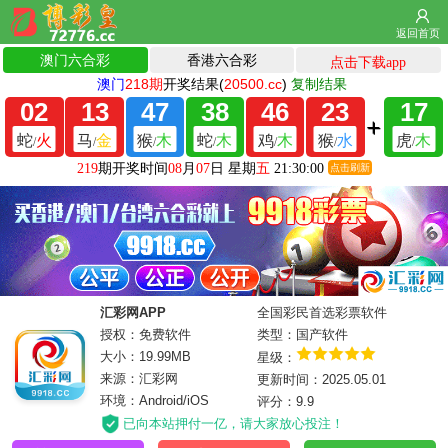
返回首页
汇彩网APP
全国彩民首选彩票软件
授权：免费软件
类型：国产软件
大小：19.99MB
星级：
来源：汇彩网
更新时间：2025.05.01
环境：Android/iOS
评分：9.9
已向本站押付一亿，请大家放心投注！