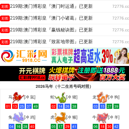
219期:澳门博彩皇『澳门时运通』已更新
72776.cc
彩图
219期:澳门博彩皇『澳门小诸葛』已更新
72776.cc
彩图
219期:澳门博彩皇『赢钱秘诀图』已更新
72776.cc
彩图
219期:澳门博彩皇『致富地带图』已更新
72776.cc
彩图