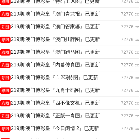
219期:澳门博彩皇『特码王 A图』已更新
72776.cc
彩图
219期:澳门博彩皇『澳门青龙报』已更新
72776.cc
彩图
219期:澳门博彩皇『澳门管家婆』已更新
72776.cc
彩图
219期:澳门博彩皇『澳门挂牌图』已更新
72776.cc
彩图
219期:澳门博彩皇『澳门跑马图』已更新
72776.cc
彩图
219期:澳门博彩皇『内幕传真图』已更新
72776.cc
彩图
219期:澳门博彩皇『 1 2码特图』已更新
72776.cc
彩图
219期:澳门博彩皇『九肖十码图』已更新
72776.cc
彩图
219期:澳门博彩皇『四不像玄机』已更新
72776.cc
彩图
219期:澳门博彩皇『正版一肖图』已更新
72776.cc
彩图
219期:澳门博彩皇『今日闲情 2』已更新
72776.cc
彩图