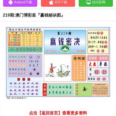
Android下载
IOS下载
访问官网
219期:澳门博彩皇『赢钱秘诀图』
点击【返回首页】查看更多资料