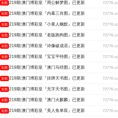
219期:澳门博彩皇『周公解梦图』已更新
72776.cc
彩图
219期:澳门博彩皇『内幕三肖图』已更新
72776.cc
彩图
219期:澳门博彩皇『小黄人幽默』已更新
72776.cc
彩图
219期:澳门博彩皇『老版跑狗图』已更新
72776.cc
彩图
219期:澳门博彩皇『诗像破成语』已更新
72776.cc
彩图
219期:澳门博彩皇『宝宝平特图』已更新
72776.cc
彩图
219期:澳门博彩皇『澳门马经图』已更新
72776.cc
彩图
219期:澳门博彩皇『挂牌天书图』已更新
72776.cc
彩图
219期:澳门博彩皇『无字天书图』已更新
72776.cc
彩图
219期:澳门博彩皇『澳门火麒麟』已更新
72776.cc
彩图
219期:澳门博彩皇『美人鱼单双』已更新
72776.cc
彩图